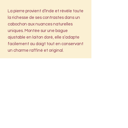
La pierre provient d’Inde et révèle toute
la richesse de ses contrastes dans un
cabochon aux nuances naturelles
uniques. Montée sur une bague
ajustable en laiton doré, elle s’adapte
facilement au doigt tout en conservant
un charme raffiné et original.
Chaque bijou est accompagné d’une
nouvelle écrite par nos soins et d’une
illustration réalisée par un artiste, le
tout présenté dans une enveloppe
cachetée à la cire.
Conseils d’entretien
Évitez le contact avec l’eau, les
parfums et les produits