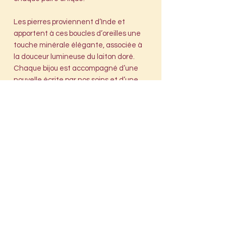
Les pierres proviennent d’Inde et
apportent à ces boucles d’oreilles une
touche minérale élégante, associée à
la douceur lumineuse du laiton doré.
Chaque bijou est accompagné d’une
nouvelle écrite par nos soins et d’une
illustration réalisée par un artiste, le
tout glissé dans une enveloppe
cachetée à la cire, pour offrir une
expérience unique.
Conseils d'entretien
Évitez le contact avec l’eau, les
parfums et les produits
cosmétiques. Le laiton plaqué or
étant une matière délicate, il est
recommandé de conserver vos