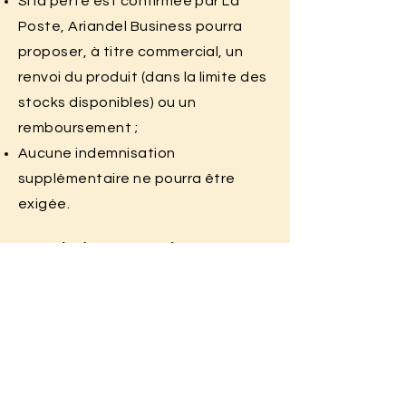
Si la perte est confirmée par La
Poste, Ariandel Business pourra
proposer, à titre commercial, un
renvoi du produit (dans la limite des
stocks disponibles) ou un
remboursement ;
Aucune indemnisation
supplémentaire ne pourra être
exigée.
7. Droit de rétractation
Le présent droit de rétractation
s’applique uniquement aux ventes
conclues à distance via le site
internet. Il ne s’applique pas aux
achats effectués en présentiel lors