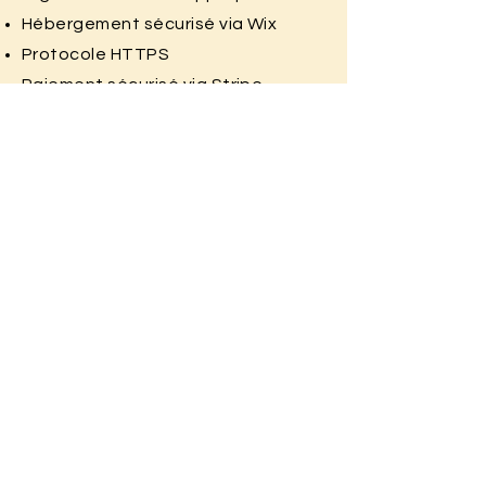
Hébergement sécurisé via Wix
Protocole HTTPS
Paiement sécurisé via Stripe
Accès restreint aux données
10. Vos droits
Conformément au RGPD, vous
disposez des droits suivants :
Droit d’accès
Droit de rectification
Droit à l’effacement
Droit à la limitation
Droit d’opposition
Droit à la portabilité
Droit de retirer votre